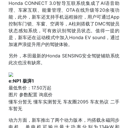
Honda CONNECT 3.0智导互联系统集成了AI语音助
理、车家互联、能量管理、OTA在线升级等20余项功
能，此外，新车还支持手机远程操控，用户可通过App
控制车门锁、车窗、空调等，A柱则搭载了DMC驾驶员
状态感知系统，可有效识别驾驶员状态。值得一提的
是，新车还在运动模式中加入Honda EV sound，通过
加速声浪提升用户的驾驶体验。
另外，本田最新的Honda SENSING安全驾驶辅助系统
此次也没有缺席。
e:NP1 极湃1
最低售价：
17.50万起
图片
参数配置
询底价
懂车分
暂无
懂车实测
暂无
车友圈
2095
车友热议
二手
车
暂无
动力方面，新车推出了两个动力版本，均搭载永磁同步
电机，单电机可输出最大功率分别为134kW和