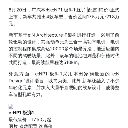
6月20日，广汽本田
e:NP1 极湃1
(
图片
|
配置
|
询价
)正式
上市，新车共推出4款车型，售价区间17.5万元-21.8万
元。
新车基于e:N Architecture F架构进行打造，采用了前
轮驱动的设计，其驱动单元为三合一高功率电机，电机
的控制程序集成高达20000多个场景算法，能适应国内
不同的驾驶场景。此外，该车的电池包则是和宁德时代
共同打造，最高续航里程达510km。
外观方面，e:NP1 极湃1采用本田家族最新的“e:N
Design”设计语言，以简为美。此外 新车还融入了不少
年轻化元素，并加入大量平直硬朗的线条设计，使得整
车造型孔武有力。
e:NP1 极湃1
最低售价：
17.50万起
图片
参数配置
询底价