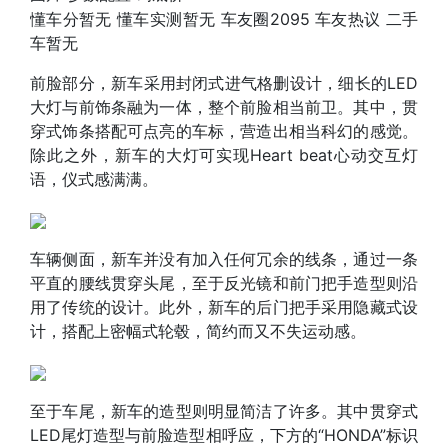
懂车分
暂无
懂车实测
暂无
车友圈
2095
车友热议
二手
车
暂无
前脸部分，新车采用封闭式进气格删设计，细长的LED
大灯与前饰条融为一体，整个前脸相当前卫。其中，贯
穿式饰条搭配可点亮的车标，营造出相当科幻的感觉。
除此之外，新车的大灯可实现Heart beat心动交互灯
语，仪式感满满。
车辆侧面，新车并没有加入任何冗余的线条，通过一条
平直的腰线贯穿头尾，至于反光镜和前门把手造型则沿
用了传统的设计。此外，新车的后门把手采用隐藏式设
计，搭配上密幅式轮毂，简约而又不失运动感。
至于车尾，新车的造型则明显简洁了许多。其中贯穿式
LED尾灯造型与前脸造型相呼应，下方的“HONDA”标识