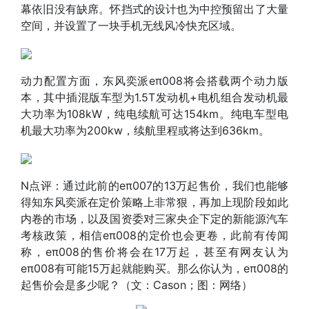
幕依旧没有缺席。怀挡式的设计也为中控预留出了大量
空间，并设置了一块手机无线风冷快充区域。
动力配置方面，东风奕派eπ008将会搭载两个动力版
本，其中插混版车型为1.5T发动机+电机组合发动机最
大功率为108kW，纯电续航可达154km。纯电车型电
机最大功率为200kw，续航里程或将达到636km。
N点评：通过此前的eπ007的13万起售价，我们也能够
得知东风奕派在定价策略上非常狠，再加上现阶段如此
内卷的市场，以及国资委对三家央企下定的新能源汽车
考核政策，相信eπ008的定价也会更卷，此前有传闻
称，eπ008的售价将会在17万起，甚至有网友认为
eπ008有可能15万起就能购买。那么你认为，eπ008的
起售价会是多少呢？（文：Cason；图：网络）