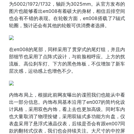
为5002/1972/1732，轴距为3025mm。从官方发布的
图片也能够看出eπ008有着硕大的身材，相信后排空间
也会有不错的表现。在轮毂方面，eπ008搭载了7辐式
轮圈，预计还会有其他的轮毂可供消费者选择。
在eπ008的尾部，同样采用了贯穿式的尾灯组，并且内
部细节也采用了点阵式设计，与前脸相呼应。上方的扰
流板、高位刹车灯、下方的黑色饰板，不仅增加了新车
层次感，运动感上也增色不少。
内饰布局上，根据此前网友曝出的谍照我们也能从中看
出一部分信息。内饰布局基本沿用了eπ007的简约化设
计风格，采用双色内饰，看上去也更加高级。同时车内
也大量取消了物理按键，采用双辐式多功能方向盘，仪
表盘采用了悬浮式液晶仪表，后续是否会有跟eπ007同
款的翻转式仪表，我们也会持续关注。大尺寸的中控屏