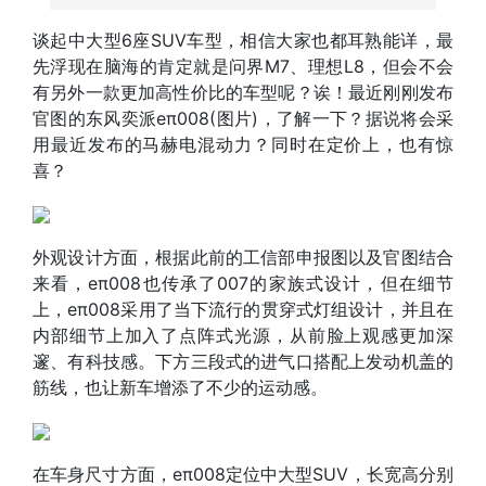
谈起中大型6座SUV车型，相信大家也都耳熟能详，最
先浮现在脑海的肯定就是问界M7、理想L8，但会不会
有另外一款更加高性价比的车型呢？诶！最近刚刚发布
官图的东风奕派
eπ008
(
图片
)，了解一下？据说将会采
用最近发布的马赫电混动力？同时在定价上，也有惊
喜？
外观设计方面，根据此前的工信部申报图以及官图结合
来看，eπ008也传承了007的家族式设计，但在细节
上，eπ008采用了当下流行的贯穿式灯组设计，并且在
内部细节上加入了点阵式光源，从前脸上观感更加深
邃、有科技感。下方三段式的进气口搭配上发动机盖的
筋线，也让新车增添了不少的运动感。
在车身尺寸方面，eπ008定位中大型SUV，长宽高分别