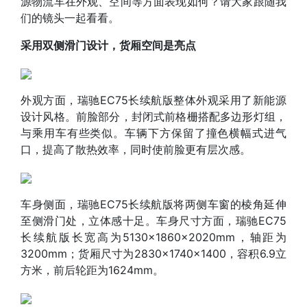
源物流车在外观、空间等方面表现如何？请大家跟随我
们的镜头一起看看。
采用双侧滑门设计，货厢空间是亮点
外观方面，瑞驰EC75长续航版整体外观采用了新能源
设计风格。前脸部分，封闭式前格栅搭配多边形灯组，
与乘用车有些类似。车辆下方保留了撞色横幅式进气
口，提高了散热效率，同时使前脸更有层次感。
车身侧面，瑞驰EC75长续航版将两侧车窗的棱角延伸
至侧滑门处，立体感十足。车身尺寸方面，瑞驰EC75
长续航版长宽高为5130×1860×2020mm，轴距为
3200mm；货厢尺寸为2830×1740×1400，容积6.9立
方米，前后轮距为1624mm。