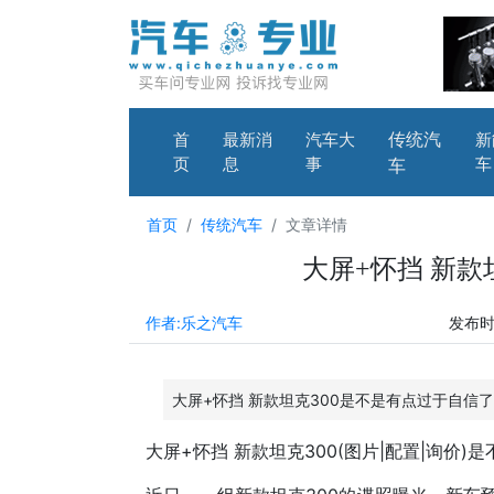
传统汽
首
最新消
汽车大
新
页
息
事
车
车
首页
传统汽车
文章详情
大屏+怀挡 新款
作者:乐之汽车
发布时间
大屏+怀挡 新款坦克300是不是有点过于自信
大屏+怀挡 新款
坦克300
(
图片
|
配置
|
询价
)