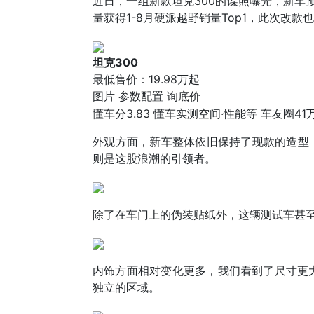
近日，一组新款坦克300的谍照曝光，新车预
量获得1-8月硬派越野销量Top1，此次改
坦克300
最低售价：
19.98万起
图片
参数配置
询底价
懂车分
3.83
懂车实测
空间·性能等
车友圈
41
外观方面，新车整体依旧保持了现款的造型，
则是这股浪潮的引领者。
除了在车门上的伪装贴纸外，这辆测试车甚
内饰方面相对变化更多，我们看到了尺寸更
独立的区域。