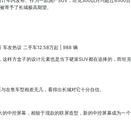
计年内发布。作为一款国产SUV，坦克300以月均超过6500
款也被寄予了长城极高期望。
万
车友热议
二手车
12.58万起 |
988
辆
这样方盒子的设计元素也是当下硬派SUV都在追捧的，而坦克3
至与在售车型相差无几，看得出长城对它十分自信。
大的中控屏幕，相较于现款的联屏造型，新的中控屏幕成为一个