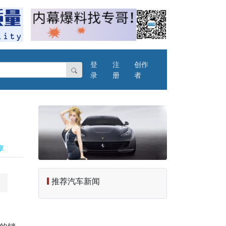
登
注
创作
录
册
者
推荐汽车新闻