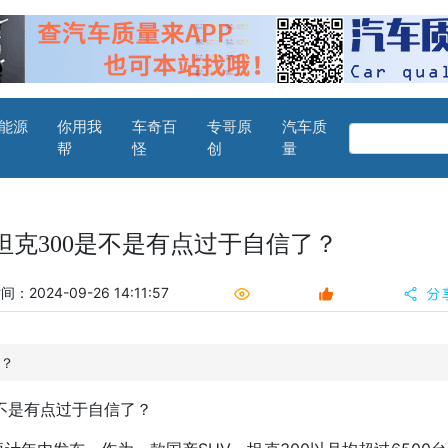
能源
你用我
车奇百
专哥原
汽车质
帮
怪
创
量
坦克300是不是有点过于自信了？
：2024-09-26 14:11:57
了？
是不是有点过于自信了？