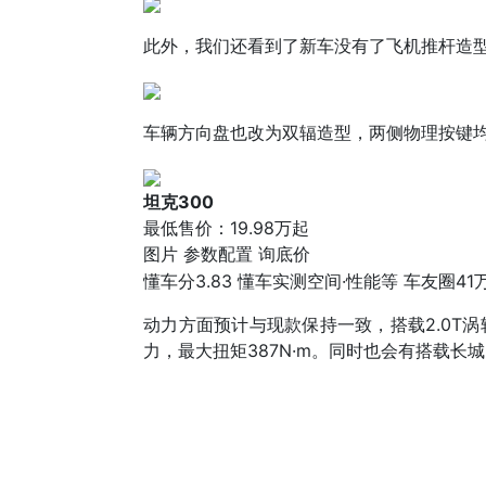
此外，我们还看到了新车没有了飞机推杆造
车辆方向盘也改为双辐造型，两侧物理按键
坦克300
最低售价：
19.98万起
图片
参数配置
询底价
懂车分
3.83
懂车实测
空间·性能等
车友圈
41
动力方面预计与现款保持一致，搭载2.0T
力，最大扭矩387N·m。同时也会有搭载长城