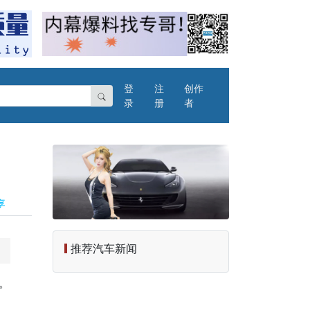
登
注
创作
录
册
者
推荐汽车新闻
万。