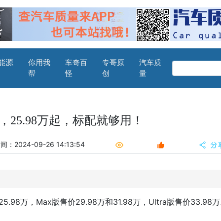
能源
你用我
车奇百
专哥原
汽车质
帮
怪
创
量
，25.98万起，标配就够用！
：2024-09-26 14:13:54
.98万，Max版售价29.98万和31.98万，Ultra版售价33.98