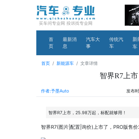
新
首
最新消
汽车大
传统汽
页
息
事
车
车
首页
新能源车
文章详情
智界R7上市
作者:予墨Auto
发布时间
智界R7上市，25.98万起，标配就够用！
智界R7
(
图片
|
配置
|
询价
)上市了，PRO版售价25