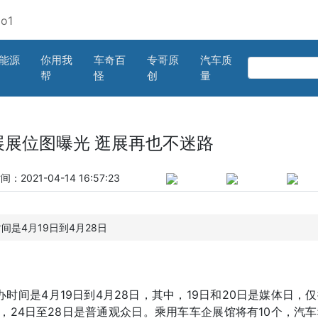
能源
你用我
车奇百
专哥原
汽车质
帮
怪
创
量
车展展位图曝光 逛展再也不迷路
：2021-04-14 16:57:23
是4月19日到4月28日
间是4月19日到4月28日，其中，19日和20日是媒体日，
，24日至28日是普通观众日。乘用车车企展馆将有10个，汽