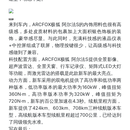
来到车内，ARCFOX极狐 阿尔法S的内饰用料也很有高
级感，多处皮质材料的包裹加上大面积银色饰板的装
饰，豪华感尽显。与此同时，充满科技感的液晶仪表
+中控屏组成了联屏，物理按键很少，让高级感与科技
感做到了兼容。
科技配置方面，ARCFOX极狐 阿尔法S提供全景影像、
超声波雷达、全景天窗、行车记录仪、矩阵式LED大灯
等功能，而激光雷达的搭载是此款新车的最大亮点。
动力方面，新车采用的双电机提供了高功率和低功率两
种版本，低功率版本的最大功率为160kW，峰值扭矩
360N·m，高功率版本功率为320kW，峰值扭矩为
720N·m，新车的百公里加速在4.3秒。续航里程方面，
新车提供了424km、603km、708km三种续航版本车
型，高续航版本车型续航里程超过700公里，已经达到
了同级领先水准。
写在最后：