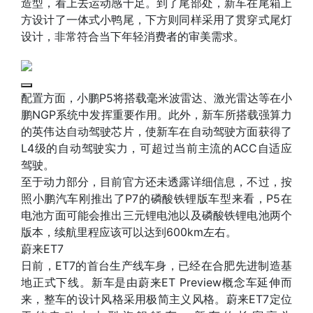
造型，看上去运动感十足。到了尾部处，新车在尾箱上
方设计了一体式小鸭尾，下方则同样采用了贯穿式尾灯
设计，非常符合当下年轻消费者的审美需求。
配置方面，小鹏P5将搭载毫米波雷达、激光雷达等在小
鹏NGP系统中发挥重要作用。此外，新车所搭载强算力
的英伟达自动驾驶芯片，使新车在自动驾驶方面获得了
L4级的自动驾驶实力，可超过当前主流的ACC自适应
驾驶。
至于动力部分，目前官方还未透露详细信息，不过，按
照小鹏汽车刚推出了P7的磷酸铁锂版车型来看，P5在
电池方面可能会推出三元锂电池以及磷酸铁锂电池两个
版本，续航里程应该可以达到600km左右。
蔚来ET7
日前，ET7的首台生产线车身，已经在合肥先进制造基
地正式下线。新车是由蔚来ET Preview概念车延伸而
来，整车的设计风格采用极简主义风格。蔚来ET7定位