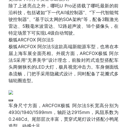
除了上述亮点之外，哪吒U Pro还搭载了哪吒最新的前
沿科技，包括诸如“下一代AI域控制器”、“下一代智能驾
驶控制器”、“基于以太网的SOA架构”等，配备3颗激光
雷达、5颗毫米波雷达、12路超声波、18个摄像头，在
特定场景下可实现L4级自动驾驶。
极狐ARCFOX 阿尔法S
极狐ARCFOX 阿尔法S这款高端新能源车型，也将在本
届上海车展全面亮相。外观方面，ARCFOX极狐 阿尔
法S采用“无界美学”设计理念，前脸封闭式造型搭配车
头两侧狭长的LED大灯，极具视觉冲击力。车身侧面线
条流畅，门把手采用隐藏式设计，同时配备了花瓣式多
辐轮圈造型。
车身尺寸方面，ARCFOX极狐 阿尔法S长宽高分别为
4930/1940/1599mm，轴距达2915mm，风阻系数为
0.248Cd。尾部层次丰富，贯穿式尾灯设计搭配小鸭尾
造型，动感十足。