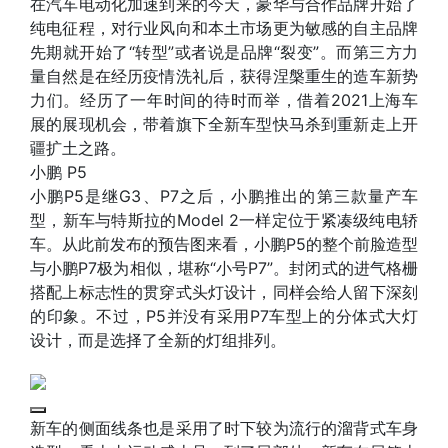
在汽车电动化加速到来的今天，豪华与合作品牌开始了
纯电征程，对行业风向和本土市场更为敏感的自主品牌
先期就开始了“转型”或者说是品牌“裂变”。而第三方力
量自然是在经历疫情洗礼后，获得涅槃重生的造车新势
力们。经历了一年时间的待时而举，借着2021上海车
展的展现机会，带着旗下全新车型快马杀到重新走上开
疆扩土之路。
小鹏 P5
小鹏P5是继G3、P7之后，小鹏推出的第三款量产车
型，新车与特斯拉的Model 2一样定位于紧凑级纯电轿
车。从此前发布的预告图来看，小鹏P5的整个前脸造型
与小鹏P7极为相似，堪称“小号P7”。封闭式的进气格栅
搭配上标志性的贯穿式头灯设计，同样会给人留下深刻
的印象。不过，P5并没有采用P7车型上的分体式大灯
设计，而是选择了全新的灯组排列。
新车的侧面线条也是采用了时下较为流行的溜背式车身