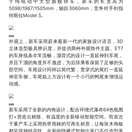
于纯电动中大型旗舰轿车，新车的长宽高为
5098/1987/1505mm，轴距3060mm，竞争对手剑指
特斯拉Model S。
外观上，新车采用蔚来最新一代的家族设计语言，3D
立体造型极具辨识度，并提供两种外观饰件主题。ET7
的车身线条非常流畅，溜背式的设计一直延伸到车尾，
并且下溜的角度并不激进，为后排乘客保留了足够的头
部空间。车尾设计同样以简代繁，贯穿式的尾灯一直延
伸至车侧，车尾箱上方设计有一个小巧的鸭尾来增强运
动感。
新车采用了全新的内饰设计，配合环绕式瀑布64色氛围
灯+营造出精致、有温度的全新移动智能空间。而首次
于量产车上采用热带雨林的可再生材质，让每块木饰板
都呈现独特花纹，全新的隐藏式智能出风口不仅造型美