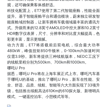
观，还可确保乘客体感舒适。
科技化配置上，ET7使用了第二代智能座舱，性能全面
提升。基于智能座舱平台和通信模块，蔚来独立研发智
能座舱域控制器，让新车拥有车载领域最丰富的通讯方
式。升级而来的12.8英寸AMOLED中控大屏和10.2英寸
HDR数字仪表屏，尺寸、分辨率和对比度大幅提高，色
彩更丰富，显示更细腻。
动力方面，ET7将搭载前后双电机，综合最大功率
480kW，峰值扭矩850牛顿米，0-100km/h加速时间
仅需3.9秒。新车将提供三种续航版本，NEDC工况下
的续航里程分别为500km、700km和1000km。
哪吒U Pro
据悉，哪吒U Pro将在上海车展正式上市。哪吒汽车基
于哪吒U的基础，推出了哪吒U Pro，新车在性能、安
全、舒适、品质、续航、智能等六大方面实现了33项升
级，包括推出续航高达610Km的610探火版、新增哨兵
模式、一键遥控泊车、小憩模式等等。