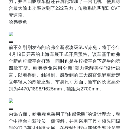
力，并且四驱版车型还在后轮增加了一台电机，使其综
合最大输出功率达到了222马力，传动系统匹配E-CVT
变速箱。
哈弗赤兔
前不久刚刚发布的哈弗全新紧凑级SUV赤兔，将于今年
4月19日开幕的上海车展正式开启预售。该车基于哈弗
全新的柠檬平台打造，同时也是在柠檬平台下诞生的第
四款车型。哈弗赤兔采用全新“潮力觉醒美学”设计语
言，以看得到、触得到、感受到的三大感官觉醒重新定
义年轻人的潮流座驾。车身尺寸方面，新车的长宽高分
别为4470/1898/1625mm，轴距为2700mm。
内饰方面，哈弗赤兔采用了“体感觉醒”的设计理念，整
个中控台向驾驶员一侧倾斜，并且采用了尺寸领先同级
别的12.3英寸触控大屏，在行驶过程中能够为驾驶员带