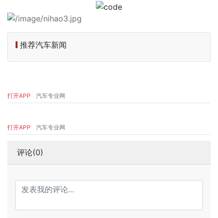
推荐汽车新闻
打开APP
汽车专业网
打开APP
汽车专业网
评论(0)