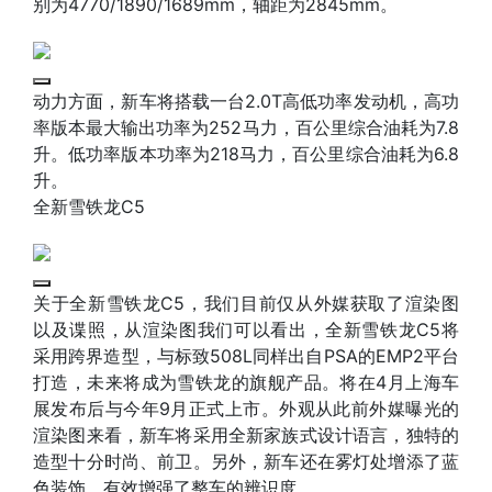
别为4770/1890/1689mm，轴距为2845mm。
动力方面，新车将搭载一台2.0T高低功率发动机，高功
率版本最大输出功率为252马力，百公里综合油耗为7.8
升。低功率版本功率为218马力，百公里综合油耗为6.8
升。
全新雪铁龙C5
关于全新雪铁龙C5，我们目前仅从外媒获取了渲染图
以及谍照，从渲染图我们可以看出，全新雪铁龙C5将
采用跨界造型，与标致508L同样出自PSA的EMP2平台
打造，未来将成为雪铁龙的旗舰产品。将在4月上海车
展发布后与今年9月正式上市。外观从此前外媒曝光的
渲染图来看，新车将采用全新家族式设计语言，独特的
造型十分时尚、前卫。另外，新车还在雾灯处增添了蓝
色装饰，有效增强了整车的辨识度。