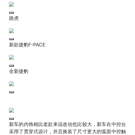
路虎
新款捷豹F-PACE
全新捷豹
新车的内饰相比老款来说改动也比较大，新车在中控台
采用了贯穿式设计，并且换装了尺寸更大的弧面中控触