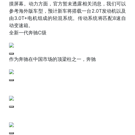
摸屏幕。动力方面，官方暂未透露相关消息，我们可以
参考海外版车型，预计新车将搭载一台2.0T发动机以及
由3.0T+电机组成的轻混系统。传动系统将匹配8速自
动变速箱。
全新一代奔驰C级
作为奔驰在中国市场的顶梁柱之一，奔驰