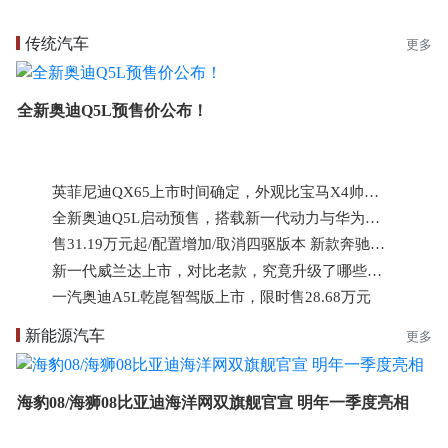
传统汽车
更多
全新奥迪Q5L预售价公布！
英菲尼迪QX65上市时间确定，外观比宝马X4帅气，2.0T+9AT 272马力
全新奥迪Q5L启动预售，搭载新一代动力与华为辅助驾驶
售31.19万元起/配置增加/取消四驱版本 新款奔驰GLB正式上市
新一代威兰达上市，对比老款，究竟升级了哪些东西？
一汽奥迪A5L乾崑智驾版上市，限时售28.68万元
新能源汽车
更多
海豹08/海狮08比亚迪海洋网双旗舰官宣 明年一季度亮相