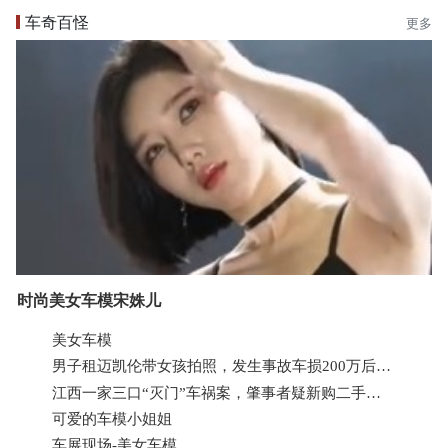
车奇百怪
更多
时尚美女车模宋姝儿
美女车模
男子租迈凯伦带女孩拍照，发生事故车损200万后跑路非洲？女方
江西一家三口“灭门”车祸案，肇事者疑新购二手车，家境一般
可爱的车模小姐姐
车展现场-美女车模