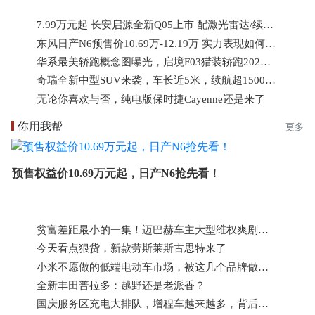
7.99万元起 长安启源全新Q05上市 配激光雷达/续航最高506km
东风日产N6预售价10.69万-12.19万 实力表现如何 哪个版本更推荐？
华系最美轿跑概念图曝光，启境F03猎装轿跑2026年中上市！
奇瑞全新中型SUV来袭，车长近5米，续航超1500km，科技感很强烈！
无论你喜欢与否，纯电版保时捷Cayenne还是来了
你用我帮
更多
预售权益价10.69万元起，日产N6抢先看！
贫富差距最小的一集！迈巴赫车主大型维权爽剧，3色布车顶意外风靡？
今天看点狠货，新款劳斯莱斯古思特来了
小米不愿做的低端电动车市场，被这几个品牌做火了？
全新丰田普拉多：越野还是老派香？
国庆服务区充电大排队，增程车越来越多，背后四个令人忧心的问题