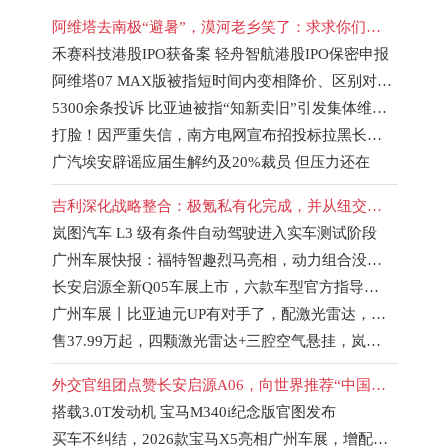
阿维塔去南极“避暑”，漠河老乡笑了：求求你们，别再拿消费者当傻子了
禾赛科技港股IPO获备案 轻舟智航港股IPO保密申报
阿维塔07 MAX版被指短时间内变相降价、区别对待|汽车315
5300余条投诉 比亚迪被指“知新卖旧”引发集体维权|汽车315
打脸！因严重失信，南方电网宣布招投标拉黑长城汽车
广汽埃安辟谣应届生解约及20%裁员 但压力还在
吉利深化战略整合：极氪私有化完成，并从纽交所退市
岚图汽车 L3 级有条件自动驾驶进入实车测试阶段
广州车展快报：福特智趣烈马亮相，动力组合没槽点，定价略有尴尬
长安启源全新Q05车展上市，六款车型官方指导价7.99万至10.99万
广州车展丨比亚迪元UP有对手了，配激光雷达，续航500km
售37.99万起，四颗激光雷达+三腔空气悬挂，岚图泰山产品力如何？
外交官组团点赞长安启源A06，向世界推荐“中国新能源家轿”
搭载3.0T发动机 宝马M340i纪念版官图发布
买车不纠结，2026款宝马X5亮相广州车展，增配减价成了主旋律